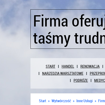
Firma oferu
taśmy trud
START
HANDEL
RENOWACJA
NARZĘDZIA WARSZTATOWE
PRZEPRO
PODRÓŻE
MEDY
Start
»
Wytwórczość
»
Inne Usługi
»
Firm