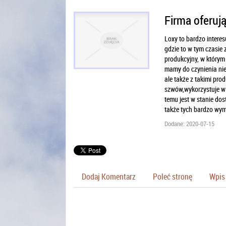
Firma oferuj
Loxy to bardzo interes
gdzie to w tym czasie 
produkcyjny, w którym
mamy do czynienia nie
ale także z takimi pr
szwów,wykorzystuje w
temu jest w stanie dos
także tych bardzo wym
Dodane: 2020-07-15
Dodaj Komentarz
Poleć stronę
Wpis 