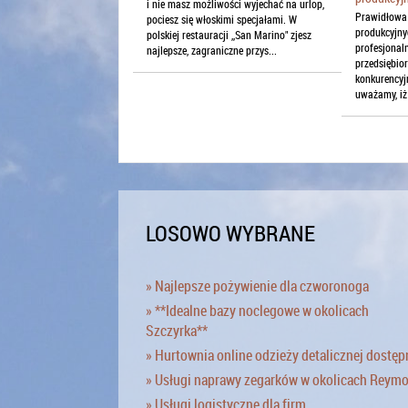
i nie masz możliwości wyjechać na urlop,
Prawidłowa
pociesz się włoskimi specjałami. W
produkcyjny
polskiej restauracji ,,San Marino" zjesz
profesjonal
najlepsze, zagraniczne przys...
przedsiębio
konkurencyj
uważamy, iż 
LOSOWO WYBRANE
» Najlepsze pożywienie dla czworonoga
» **Idealne bazy noclegowe w okolicach
Szczyrka**
» Hurtownia online odzieży detalicznej dostęp
» Usługi naprawy zegarków w okolicach Reym
» Usługi logistyczne dla firm.