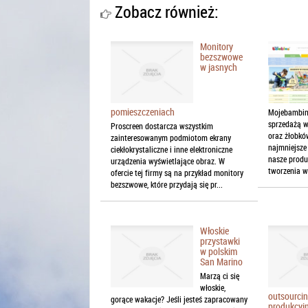
Zobacz również:
Monitory
bezszwowe
w jasnych
pomieszczeniach
Mojebambino
sprzedażą w
Proscreen dostarcza wszystkim
oraz żłobkó
zainteresowanym podmiotom ekrany
najmniejsze
ciekłokrystaliczne i inne elektroniczne
nasze produ
urządzenia wyświetlające obraz. W
tworzenia w
ofercie tej firmy są na przykład monitory
bezszwowe, które przydają się pr...
Włoskie
przystawki
w polskim
San Marino
Marzą ci się
włoskie,
outsourci
gorące wakacje? Jeśli jesteś zapracowany
produkcyj