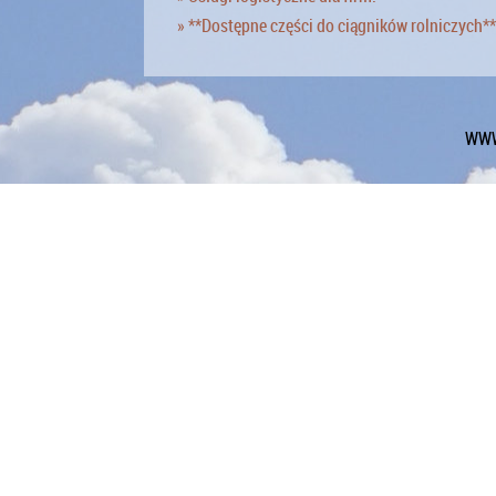
» **Dostępne części do ciągników rolniczych**
WWW