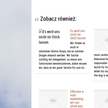
Zobacz również:
Es wird uns
nicht im
Stich lassen
Wir finden es
auch in
ähnlichen Online-Shops, die an solchen
must careful
Dingen erkannt werden. Wir hatten
Beacause ha
zufällig die Gelegenheit, so etwas wie
responsible
Schornstein kennenzulernen, daher wissen
world for hi
wir, dass es ein guter Service für uns ist...
when his ma
the dog is w
Effective e-
mail
marketing -
we can
show you