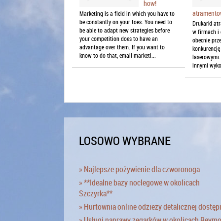
how!
atrament
Marketing is a field in which you have to
be constantly on your toes. You need to
Drukarki at
be able to adapt new strategies before
w firmach i
your competition does to have an
obecnie prze
advantage over them. If you want to
konkurencję
know to do that, email marketi...
laserowymi.
innymi wyko
LOSOWO WYBRANE
» Najlepsze pożywienie dla czworonoga
» **Idealne bazy noclegowe w okolicach
Szczyrka**
» Hurtownia online odzieży detalicznej dostęp
» Usługi naprawy zegarków w okolicach Reym