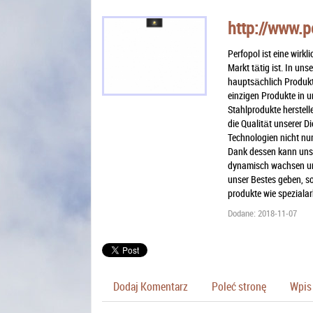
http://www.p
Perfopol ist eine wirk
Markt tätig ist. In uns
hauptsächlich Produkte
einzigen Produkte in u
Stahlprodukte herstell
die Qualität unserer D
Technologien nicht nu
Dank dessen kann unse
dynamisch wachsen und
unser Bestes geben, so
produkte wie spezialar
Dodane: 2018-11-07
Dodaj Komentarz
Poleć stronę
Wpis 