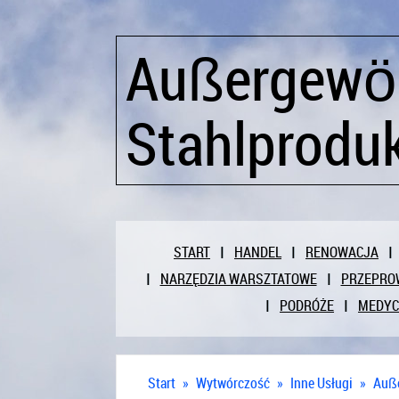
Außergewö
Stahlprodu
START
HANDEL
RENOWACJA
NARZĘDZIA WARSZTATOWE
PRZEPRO
PODRÓŻE
MEDY
Start
»
Wytwórczość
»
Inne Usługi
»
Auße