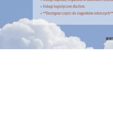
» Usługi logistyczne dla firm.
» **Dostępne części do ciągników rolniczych**
WWW