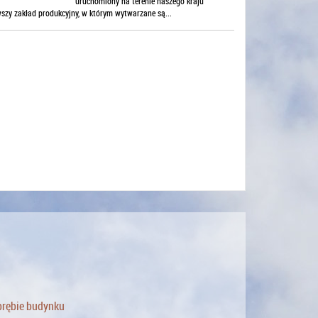
uruchomiony na terenie naszego kraju
wszy zakład produkcyjny, w którym wytwarzane są...
brębie budynku