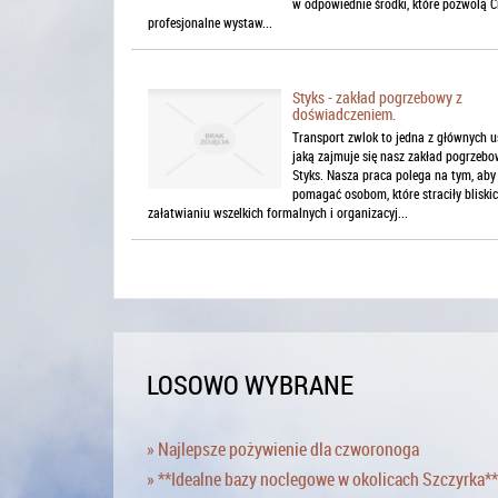
w odpowiednie środki, które pozwolą C
profesjonalne wystaw...
Styks - zakład pogrzebowy z
doświadczeniem.
Transport zwlok to jedna z głównych u
jaką zajmuje się nasz zakład pogrzebo
Styks. Nasza praca polega na tym, aby
pomagać osobom, które straciły bliskic
załatwianiu wszelkich formalnych i organizacyj...
LOSOWO WYBRANE
» Najlepsze pożywienie dla czworonoga
» **Idealne bazy noclegowe w okolicach Szczyrka**