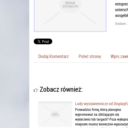
entsprec
untersch
ausgebil
Dodane: 
Dodaj Komentarz
Poleć stronę
Wpis zawi
Zobacz również:
Lady wystawiennicze od DisplayE
Prowadzisz firmę, którą planujesz
wypromować na zbliżającym się
wydarzeniu lub targach? Poza wykupi
miejscem musisz koniecznie wyposażyć