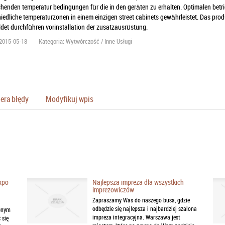
henden temperatur bedingungen für die in den geräten zu erhalten. Optimalen betri
iedliche temperaturzonen in einem einzigen street cabinets gewährleistet. Das produ
det durchführen vorinstallation der zusatzausrüstung.
2015-05-18
Kategoria: Wytwórczość / Inne Usługi
era błędy
Modyfikuj wpis
xpo
Najlepsza impreza dla wszystkich
imprezowiczów
Zapraszamy Was do naszego busa, gdzie
odbędzie się najlepsza i najbardziej szalona
onym
impreza integracyjna. Warszawa jest
 się