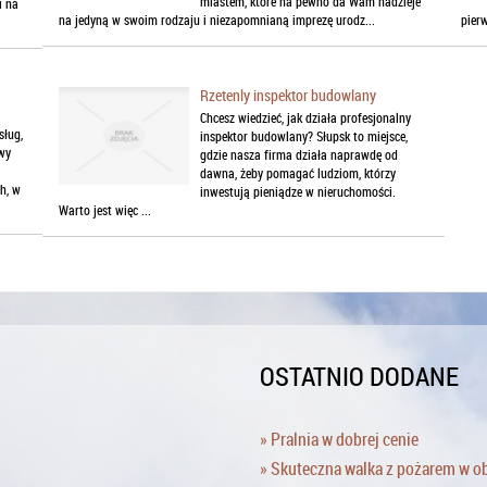
miastem, które na pewno da Wam nadzieje
i na
na jedyną w swoim rodzaju i niezapomnianą imprezę urodz...
pier
Rzetenly inspektor budowlany
Chcesz wiedzieć, jak działa profesjonalny
sług,
inspektor budowlany? Słupsk to miejsce,
wy
gdzie nasza firma działa naprawdę od
dawna, żeby pomagać ludziom, którzy
h, w
inwestują pieniądze w nieruchomości.
Warto jest więc ...
OSTATNIO DODANE
» Pralnia w dobrej cenie
» Skuteczna walka z pożarem w o