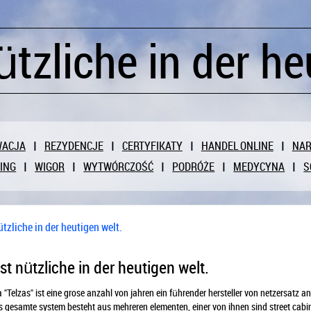
ützliche in der he
WACJA
REZYDENCJE
CERTYFIKATY
HANDEL ONLINE
NAR
ING
WIGOR
WYTWÓRCZOŚĆ
PODRÓŻE
MEDYCYNA
S
ützliche in der heutigen welt.
st nützliche in der heutigen welt.
a "Telzas" ist eine grose anzahl von jahren ein führender hersteller von netzersatz
s gesamte system besteht aus mehreren elementen, einer von ihnen sind street cab