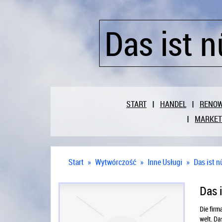
Das ist n
START
HANDEL
RENO
MARKET
Start
»
Wytwórczość
»
Inne Usługi
»
Das ist n
Das i
Die firm
welt. Da