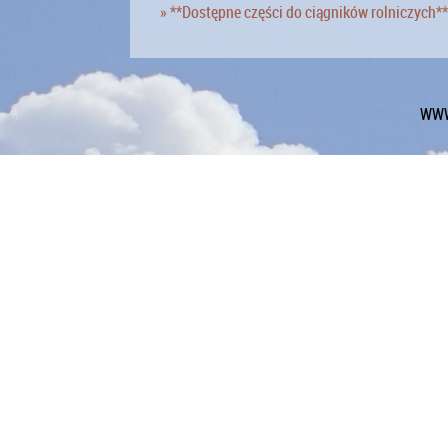
» **Dostępne części do ciągników rolniczych**
WWW