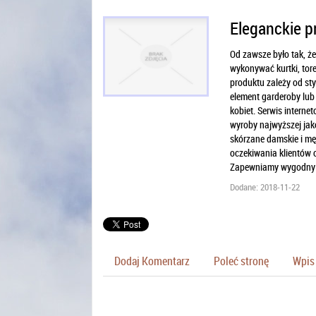
Eleganckie p
Od zawsze było tak, że
wykonywać kurtki, tore
produktu zależy od st
element garderoby lub
kobiet. Serwis interne
wyroby najwyższej jako
skórzane damskie i męs
oczekiwania klientów o
Zapewniamy wygodny i 
Dodane: 2018-11-22
Dodaj Komentarz
Poleć stronę
Wpis 