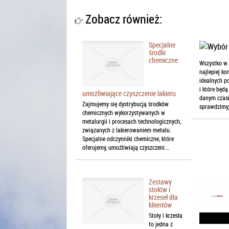
Zobacz również:
Specjalne
środki
chemiczne
Wszystko w 
najlepiej k
idealnych p
i które będ
umożliwiające czyszczenie lakieru
danym czasi
Zajmujemy się dystrybucją środków
sprawdzimy, 
chemicznych wykorzystywanych w
metalurgii i procesach technologicznych,
związanych z lakierowaniem metalu.
Specjalne odczynniki chemiczne, które
oferujemy, umożliwiają czyszczeni...
Zestawy
stołów i
krzeseł dla
klientów
Stoły i krzesła
to jedna z