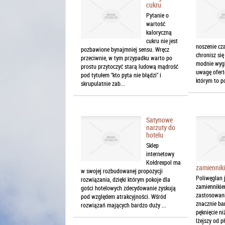
cukru
Pytanie o
wartość
kaloryczną
cukru nie jest
noszenie cza
pozbawione bynajmniej sensu. Wręcz
chronisz si
przeciwnie, w tym przypadku warto po
modnie wygl
prostu przytoczyć starą ludową mądrość
uwagę ofert
pod tytułem "kto pyta nie błądzi" i
którym to p
skrupulatnie zab...
Satynowe
narzuty do
hotelu
Sklep
internetowy
Kołdrexpol ma
zamiennik
w swojej rozbudowanej propozycji
Poliwęglan 
rozwiązania, dzięki którym pokoje dla
zamiennikie
gości hotelowych zdecydowanie zyskują
zastosowani
pod względem atrakcyjności. Wśród
znacznie bar
rozwiązań mających bardzo duży ...
pęknięcie ni
lżejszy od pł