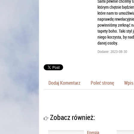
Sami pewnie chcemy spr
którym chętnie będzie
które nam to umożliwi
naprawdę rewelacyjnie.
powinniśmy zerknąć na
tapety boho. Taki styl
niego korzysta, by na
danej osoby.
Dodane: 2023-08-30
Dodaj Komentarz
Poleć stronę
Wpis 
Zobacz również:
Energia