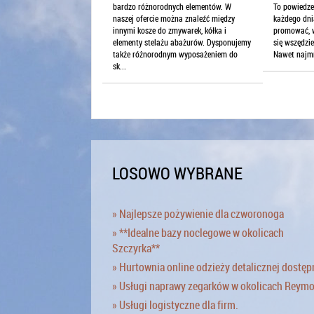
bardzo różnorodnych elementów. W
To powiedze
naszej ofercie można znaleźć między
każdego dni
innymi kosze do zmywarek, kółka i
promować, w
elementy stelażu abażurów. Dysponujemy
się wszędzi
także różnorodnym wyposażeniem do
Nawet najmn
sk...
LOSOWO WYBRANE
» Najlepsze pożywienie dla czworonoga
» **Idealne bazy noclegowe w okolicach
Szczyrka**
» Hurtownia online odzieży detalicznej dostęp
» Usługi naprawy zegarków w okolicach Reym
» Usługi logistyczne dla firm.