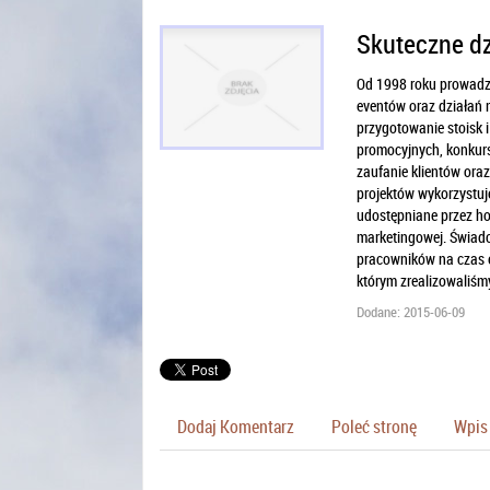
Skuteczne dz
Od 1998 roku prowadzi
eventów oraz działań 
przygotowanie stoisk 
promocyjnych, konkurs
zaufanie klientów oraz
projektów wykorzystuj
udostępniane przez hos
marketingowej. Świad
pracowników na czas ev
którym zrealizowaliśmy
Dodane: 2015-06-09
Dodaj Komentarz
Poleć stronę
Wpis 