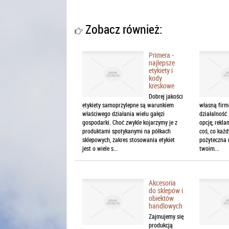
Zobacz również:
Primera -
najlepsze
etykiety i
kody
kreskowe
Dobrej jakości
etykiety samoprzylepne są warunkiem
własną firm
właściwego działania wielu gałęzi
działalność
gospodarki. Choć zwykle kojarzymy je z
opcję, rekl
produktami spotykanymi na półkach
coś, co każd
sklepowych, zakres stosowania etykiet
pożyteczna 
jest o wiele s...
twoim...
Akcesoria
do sklepów i
obiektów
handlowych
Zajmujemy się
produkcją