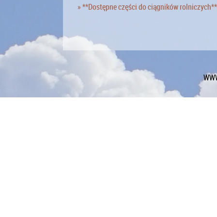
» **Dostępne części do ciągników rolniczych**
WWW