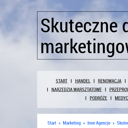
Skuteczne d
marketingow
START
HANDEL
RENOWACJA
NARZĘDZIA WARSZTATOWE
PRZEPRO
PODRÓŻE
MEDY
Start
»
Marketing
»
Inne Agencje
»
Skutec