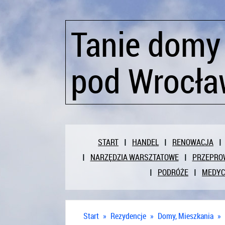
Tanie domy
pod Wrocł
START
HANDEL
RENOWACJA
NARZĘDZIA WARSZTATOWE
PRZEPRO
PODRÓŻE
MEDY
Start
»
Rezydencje
»
Domy, Mieszkania
»