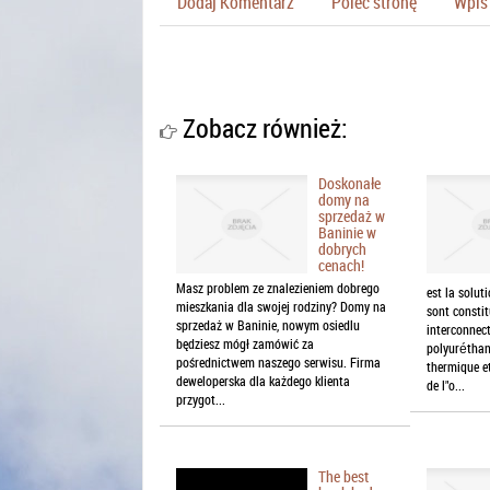
Dodaj Komentarz
Poleć stronę
Wpis 
Zobacz również:
Doskonałe
domy na
sprzedaż w
Baninie w
dobrych
cenach!
Masz problem ze znalezieniem dobrego
est la solut
mieszkania dla swojej rodziny? Domy na
sont consti
sprzedaż w Baninie, nowym osiedlu
interconnec
będziesz mógł zamówić za
polyuréthan
pośrednictwem naszego serwisu. Firma
thermique et
deweloperska dla każdego klienta
de l"o...
przygot...
The best