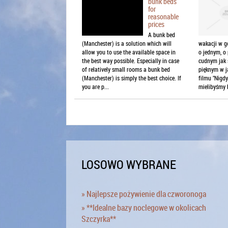
bunk beds
for
reasonable
prices
A bunk bed
(Manchester) is a solution which will
wakacji w g
allow you to use the available space in
o jednym, o
the best way possible. Especially in case
cudnym jak 
of relatively small rooms a bunk bed
pięknym w j
(Manchester) is simply the best choice. If
filmu "Nigd
you are p...
mielibyśmy 
LOSOWO WYBRANE
» Najlepsze pożywienie dla czworonoga
» **Idealne bazy noclegowe w okolicach
Szczyrka**