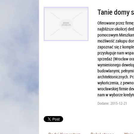
Tanie domy 
Oferowane przez firmę
najbliższe okolice) d
pomocowym Mieszkanie
możliwość zakupu domu
zapoznać się z komple
przysługuje nam wspar
sprzedaż (Wrocław ora
wymienionego dewelop
budowlanymi, pełnymi 
architektonicznych. P
wykończenia, z pewno
wrocławskiej firmie d
nam w wyborze kredyt
Dodane: 2015-12-21