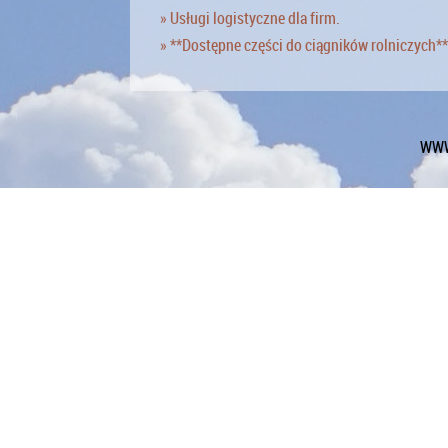
» Usługi logistyczne dla firm.
» **Dostępne części do ciągników rolniczych**
WWW