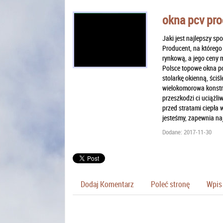
okna pcv pr
Jaki jest najlepszy 
Producent, na którego
rynkową, a jego ceny 
Polsce topowe okna pc
stolarkę okienną, ściś
wielokomorowa konstru
przeszkodzi ci uciążli
przed stratami ciepła
jesteśmy, zapewnia na
Dodane: 2017-11-30
Dodaj Komentarz
Poleć stronę
Wpis 