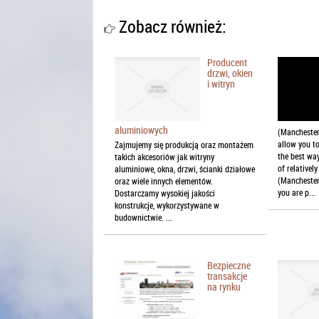
Zobacz również:
Producent
drzwi, okien
i witryn
aluminiowych
(Manchester)
allow you to
Zajmujemy się produkcją oraz montażem
the best way
takich akcesoriów jak witryny
of relativel
aluminiowe, okna, drzwi, ścianki działowe
(Manchester)
oraz wiele innych elementów.
you are p...
Dostarczamy wysokiej jakości
konstrukcje, wykorzystywane w
budownictwie. ...
Bezpieczne
transakcje
na rynku