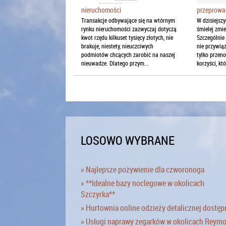
przeprowa
nieruchomości
W dzisiejsz
Transakcje odbywające się na wtórnym
śmielej zmi
rynku nieruchomości zazwyczaj dotyczą
Szczególnie
kwot rzędu kilkuset tysięcy złotych, nie
nie przywią
brakuje, niestety, nieuczciwych
tylko przeno
podmiotów chcących zarobić na naszej
korzyści, któr
nieuwadze. Dlatego przym...
LOSOWO WYBRANE
» Najlepsze pożywienie dla czworonoga
» **Idealne bazy noclegowe w okolicach
Szczyrka**
» Hurtownia online odzieży detalicznej dostęp
» Usługi naprawy zegarków w okolicach Reym