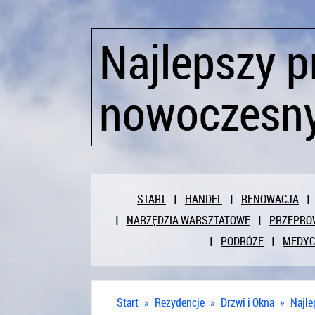
Najlepszy 
nowoczesny
START
HANDEL
RENOWACJA
NARZĘDZIA WARSZTATOWE
PRZEPRO
PODRÓŻE
MEDY
Start
»
Rezydencje
»
Drzwi i Okna
»
Najle