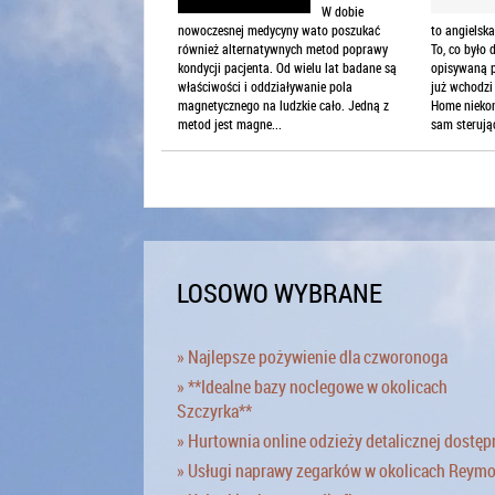
W dobie
nowoczesnej medycyny wato poszukać
to angielsk
również alternatywnych metod poprawy
To, co było
kondycji pacjenta. Od wielu lat badane są
opisywaną p
właściwości i oddziaływanie pola
już wchodzi
magnetycznego na ludzkie cało. Jedną z
Home niekon
metod jest magne...
sam sterujący
LOSOWO WYBRANE
» Najlepsze pożywienie dla czworonoga
» **Idealne bazy noclegowe w okolicach
Szczyrka**
» Hurtownia online odzieży detalicznej dostęp
» Usługi naprawy zegarków w okolicach Reym