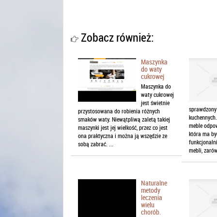
Zobacz również:
Maszynka
do waty
cukrowej
Maszynka do
waty cukrowej
jest świetnie
sprawdzony 
przystosowana do robienia różnych
kuchennych.
smaków waty. Niewątpliwą zaletą takiej
meble odpow
maszynki jest jej wielkość, przez co jest
która ma by
ona praktyczna i można ją wszędzie ze
funkcjonaln
sobą zabrać. ...
mebli, zarów
Naturalne
metody
leczenia
wielu
chorób.