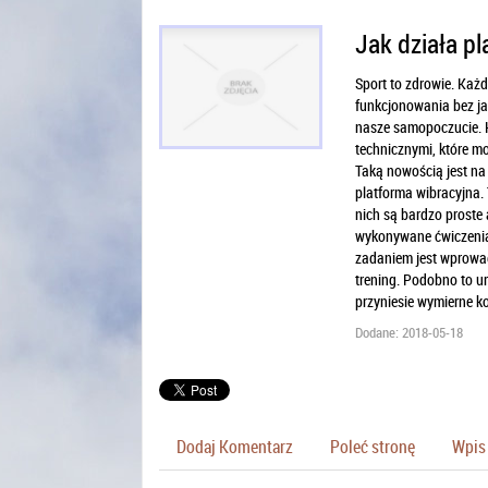
Jak działa pl
Sport to zdrowie. Każ
funkcjonowania bez ja
nasze samopoczucie. Ko
technicznymi, które m
Taką nowością jest na 
platforma wibracyjna. 
nich są bardzo proste 
wykonywane ćwiczenia. 
zadaniem jest wprowad
trening. Podobno to u
przyniesie wymierne ko
Dodane: 2018-05-18
Dodaj Komentarz
Poleć stronę
Wpis 