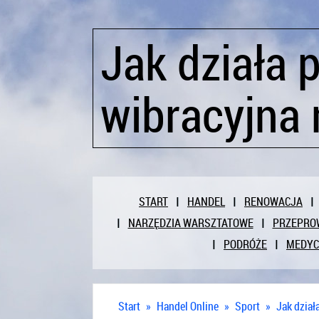
Jak działa 
wibracyjna 
START
HANDEL
RENOWACJA
NARZĘDZIA WARSZTATOWE
PRZEPRO
PODRÓŻE
MEDY
Start
»
Handel Online
»
Sport
»
Jak dział