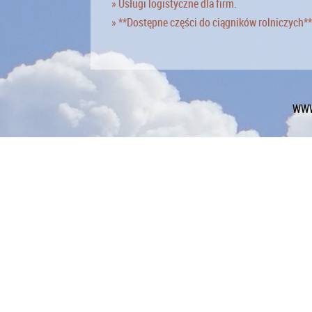
» Usługi logistyczne dla firm.
» **Dostępne części do ciągników rolniczych**
WWW