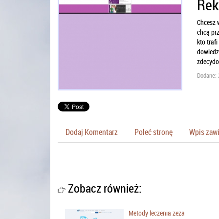
Rek
Chcesz 
chcą prz
kto traf
dowiedzi
zdecydow
Dodane: 
Dodaj Komentarz
Poleć stronę
Wpis zawi
Zobacz również:
Metody leczenia zeza