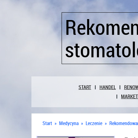
Rekomen
stomatol
START
HANDEL
RENO
MARKET
Start
»
Medycyna
»
Leczenie
»
Rekomendowany