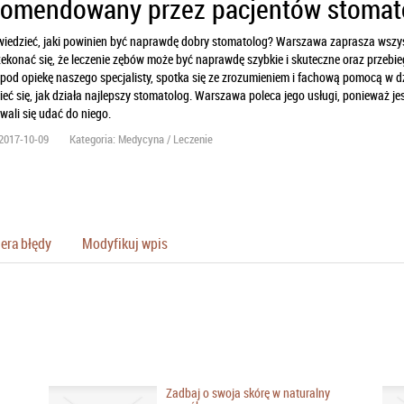
omendowany przez pacjentów stomat
wiedzieć, jaki powinien być naprawdę dobry stomatolog? Warszawa zaprasza wszyst
ekonać się, że leczenie zębów może być naprawdę szybkie i skuteczne oraz przebie
i pod opiekę naszego specjalisty, spotka się ze zrozumieniem i fachową pomocą w dz
eć się, jak działa najlepszy stomatolog. Warszawa poleca jego usługi, ponieważ jes
ali się udać do niego.
2017-10-09
Kategoria: Medycyna / Leczenie
era błędy
Modyfikuj wpis
Zadbaj o swoja skórę w naturalny