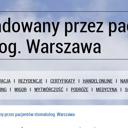
dowany przez pa
og. Warszawa
WACJA
REZYDENCJE
CERTYFIKATY
HANDEL ONLINE
NAR
ING
WIGOR
WYTWÓRCZOŚĆ
PODRÓŻE
MEDYCYNA
S
 przez pacjentów stomatolog. Warszawa