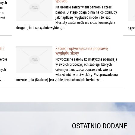
sposób
znych
Na urodzie zależy wielu paniom, i części
sne
panów. Dlatego dbają o nią na co dzień, by
a u
jak najdłużej wyglądać młodo i świeżo.
czeń
Niestety części osób nie służą kosmetyki z
drogerii, inni specjalnie wybieraj...
najwa
h i
Zabiegi wpływające na poprawę
wyglądu skóry
eroki
Nowoczesne salony kosmetyczne posiadają
w swoich propozycjach zabiegi, których
nych
celem jest znacząca poprawa ukrwienia
wierzchnich warstw skóry. Przeprowadzona
...
mezoterapia (Kraków) jest zabiegiem całkowicie bezbolesn...
OSTATNIO DODANE