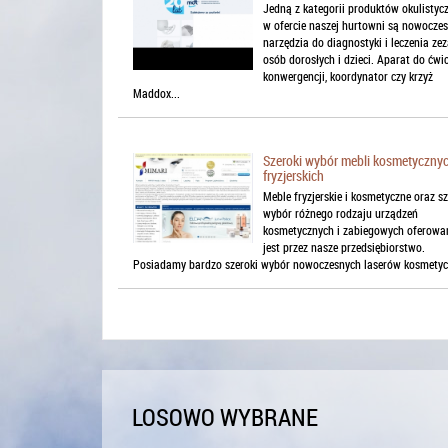
Jedną z kategorii produktów okulistyc
w ofercie naszej hurtowni są nowocze
narzędzia do diagnostyki i leczenia zez
osób dorosłych i dzieci. Aparat do ćwi
konwergencji, koordynator czy krzyż
Maddox...
Szeroki wybór mebli kosmetycznyc
fryzjerskich
Meble fryzjerskie i kosmetyczne oraz sz
wybór różnego rodzaju urządzeń
kosmetycznych i zabiegowych oferowa
jest przez nasze przedsiębiorstwo.
Posiadamy bardzo szeroki wybór nowoczesnych laserów kosmetycz
LOSOWO WYBRANE